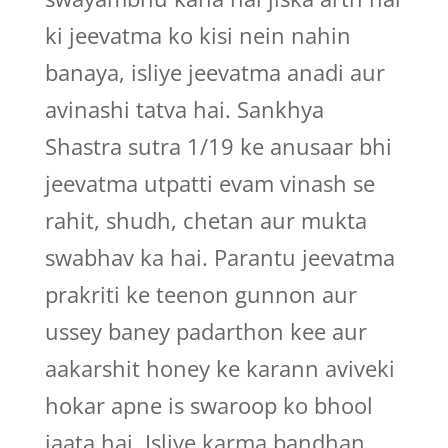
ki jeevatma ko kisi nein nahin
banaya, isliye jeevatma anadi aur
avinashi tatva hai. Sankhya
Shastra sutra 1/19 ke anusaar bhi
jeevatma utpatti evam vinash se
rahit, shudh, chetan aur mukta
swabhav ka hai. Parantu jeevatma
prakriti ke teenon gunnon aur
ussey baney padarthon kee aur
aakarshit honey ke karann aviveki
hokar apne is swaroop ko bhool
jaata hai. Isliye karma bandhan