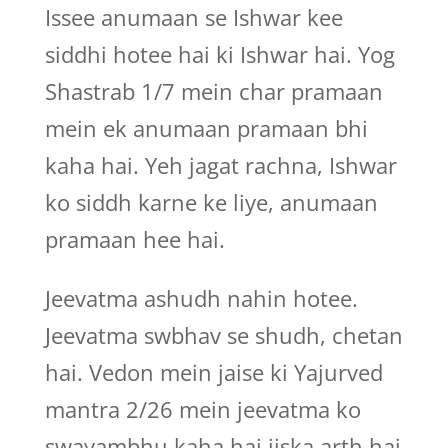
Issee anumaan se Ishwar kee
siddhi hotee hai ki Ishwar hai. Yog
Shastrab 1/7 mein char pramaan
mein ek anumaan pramaan bhi
kaha hai. Yeh jagat rachna, Ishwar
ko siddh karne ke liye, anumaan
pramaan hee hai.
Jeevatma ashudh nahin hotee.
Jeevatma swbhav se shudh, chetan
hai. Vedon mein jaise ki Yajurved
mantra 2/26 mein jeevatma ko
swayambhu kaha hai jiska arth hai