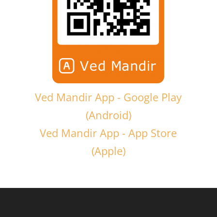
Ved Mandir App - Google Play
(Android)
Ved Mandir App - App Store
(Apple)