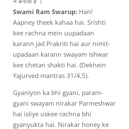
ने बनाया है ।
Swami Ram Swarup:
Han!
Aapney theek kahaa hai. Srishti
kee rachna mein uupadaan
karann jad Prakriti hai aur nimit-
upadaan karann swayam Ishwar
kee chetan shakti hai. (Dekhein
Yajurved mantras 31/4,5).
Gyaniyon ka bhi gyani, param-
gyani swayam nirakar Parmeshwar
hai isliye uskee rachna bhi
gyanyukta hai. Nirakar honey ke