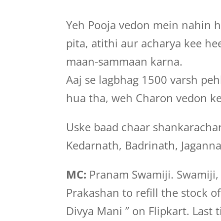
Yeh Pooja vedon mein nahin ha
pita, atithi aur acharya kee he
maan-sammaan karna.
Aaj se lagbhag 1500 varsh peh
hua tha, weh Charon vedon ke
Uske baad chaar shankaracha
Kedarnath, Badrinath, Jaganna
MC:
Pranam Swamiji. Swamiji, 
Prakashan to refill the stock
Divya Mani ” on Flipkart. Last 