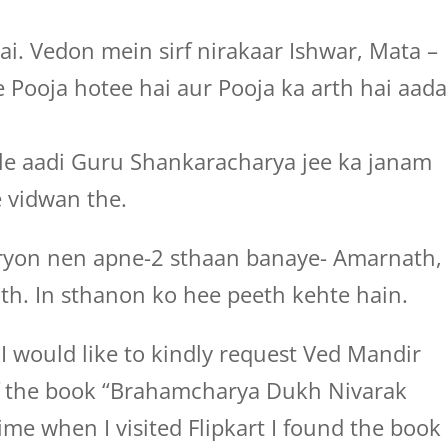
i. Vedon mein sirf nirakaar Ishwar, Mata –
e Pooja hotee hai aur Pooja ka arth hai aada
le aadi Guru Shankaracharya jee ka janam
 vidwan the.
ryon nen apne-2 sthaan banaye- Amarnath,
th. In sthanon ko hee peeth kehte hain.
I would like to kindly request Ved Mandir
 of the book “Brahamcharya Dukh Nivarak
time when I visited Flipkart I found the book