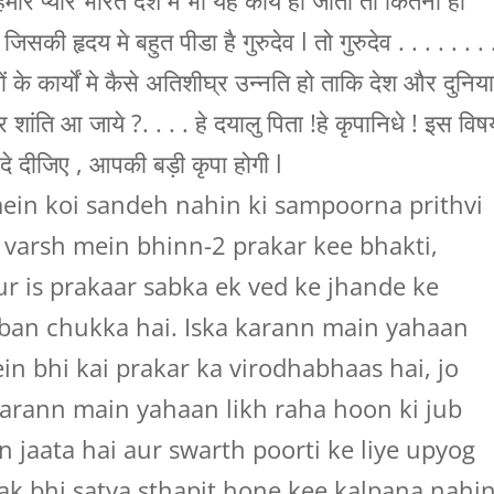
हमारे प्यारे भारत देश मे भी यह कार्य हो जाता तो कितना ही
िसकी हृदय मे बहुत पीडा है गुरुदेव l तो गुरुदेव . . . . . . . 
के कार्यों मे कैसे अतिशीघ्र उन्नति हो ताकि देश और दुनिया
 शांति आ जाये ?. . . . हे दयालु पिता !हे कृपानिधे ! इस विष
दे दीजिए , आपकी बड़ी कृपा होगी l
mein koi sandeh nahin ki sampoorna prithvi
t varsh mein bhinn-2 prakar kee bhakti,
 is prakaar sabka ek ved ke jhande ke
 ban chukka hai. Iska karann main yahaan
n bhi kai prakar ka virodhabhaas hai, jo
arann main yahaan likh raha hoon ki jub
 jaata hai aur swarth poorti ke liye upyog
tak bhi satya sthapit hone kee kalpana nahi