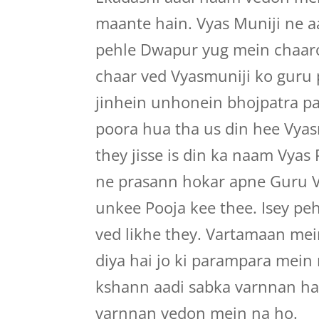
maante hain. Vyas Muniji ne a
pehle Dwapur yug mein chaaro
chaar ved Vyasmuniji ko guru
jinhein unhonein bhojpatra par
poora hua tha us din hee Vyas
they jisse is din ka naam Vyas
ne prasann hokar apne Guru 
unkee Pooja kee thee. Isey pe
ved likhe they. Vartamaan mei
diya hai jo ki parampara mein
kshann aadi sabka varnnan hai
varnnan vedon mein na ho.