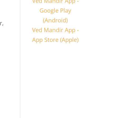
Ved Mandir App -
Google Play
(Android)
r,
Ved Mandir App -
App Store (Apple)