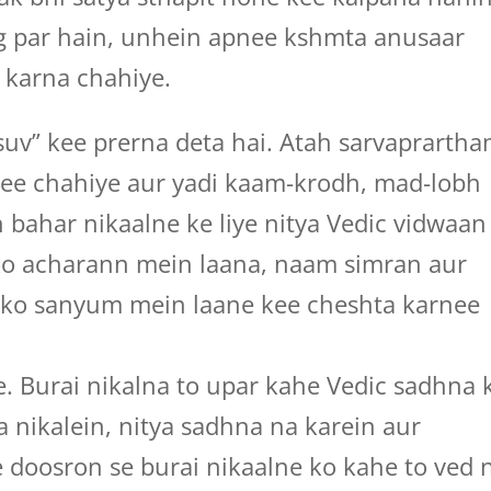
marg par hain, unhein apnee kshmta anusaar
 karna chahiye.
suv” kee prerna deta hai. Atah sarvaprarth
ee chahiye aur yadi kaam-krodh, mad-lobh
 bahar nikaalne ke liye nitya Vedic vidwaan
ko acharann mein laana, naam simran aur
 ko sanyum mein laane kee cheshta karnee
e. Burai nikalna to upar kahe Vedic sadhna 
 nikalein, nitya sadhna na karein aur
e doosron se burai nikaalne ko kahe to ved 