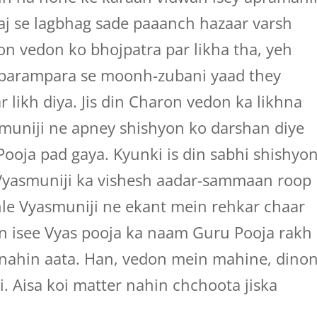
aj se lagbhag sade paaanch hazaar varsh
n vedon ko bhojpatra par likha tha, yeh
 parampara se moonh-zubani yaad they
 likh diya. Jis din Charon vedon ka likhna
muniji ne apney shishyon ko darshan diye
 Pooja pad gaya. Kyunki is din sabhi shishyo
Vyasmuniji ka vishesh aadar-sammaan roop
hle Vyasmuniji ne ekant mein rehkar chaar
n isee Vyas pooja ka naam Guru Pooja rakh
 nahin aata. Han, vedon mein mahine, dinon
. Aisa koi matter nahin chchoota jiska