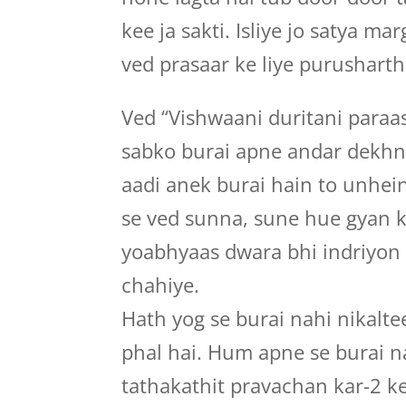
kee ja sakti. Isliye jo satya 
ved prasaar ke liye purusharth
Ved “Vishwaani duritani paraa
sabko burai apne andar dekhn
aadi anek burai hain to unhein
se ved sunna, sune hue gyan 
yoabhyaas dwara bhi indriyon
chahiye.
Hath yog se burai nahi nikalte
phal hai. Hum apne se burai na
tathakathit pravachan kar-2 k