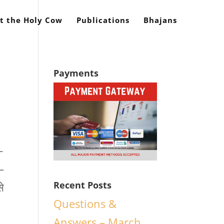
t the Holy Cow
Publications
Bhajans
Payments
-
 –
Recent Posts
से
Questions &
Answers – March