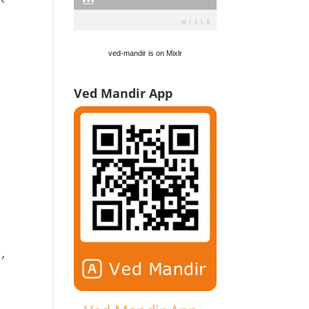
ved-mandir is on Mixlr
Ved Mandir App
n
,