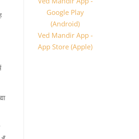
Ved Mandir App -
Google Play
ह
(Android)
Ved Mandir App -
App Store (Apple)
ं
्मा
ि
हूँ