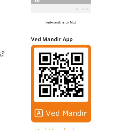
ved-mandir is on Mixlr
Ved Mandir App
 ही